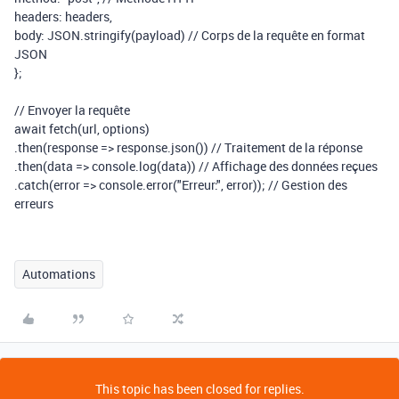
headers
:
headers
,
body
:
JSON
.
stringify
(
payload
)
// Corps de la requête en format
JSON
};
// Envoyer la requête
await
fetch
(
url
,
options
)
.
then
(
response
=>
response
.
json
())
// Traitement de la réponse
.
then
(
data
=>
console
.
log
(
data
))
// Affichage des données reçues
.
catch
(
error
=>
console
.
error
(
"Erreur:"
,
error
));
// Gestion des
erreurs
Automations
This topic has been closed for replies.