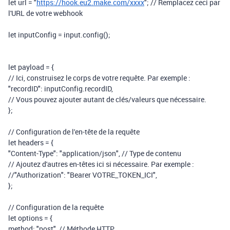
let
url
=
"
https://hook.eu2.make.com/xxxx
"
;
// Remplacez ceci par
l'URL de votre webhook
let
inputConfig
=
input
.
config
();
let
payload
=
{
// Ici, construisez le corps de votre requête. Par exemple :
"recordID"
:
inputConfig
.
recordID
,
// Vous pouvez ajouter autant de clés/valeurs que nécessaire.
};
// Configuration de l'en-tête de la requête
let
headers
=
{
"Content-Type"
:
"application/json"
,
// Type de contenu
// Ajoutez d'autres en-têtes ici si nécessaire. Par exemple :
//"Authorization": "Bearer VOTRE_TOKEN_ICI",
};
// Configuration de la requête
let
options
=
{
method
:
"post"
,
// Méthode HTTP