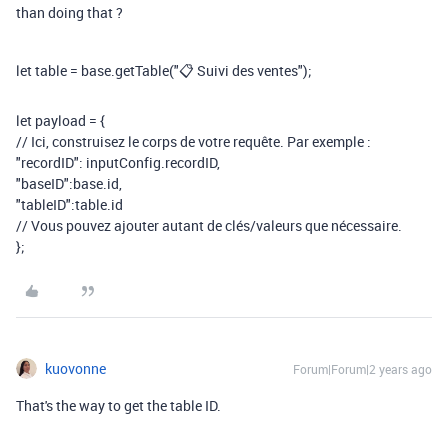
than doing that ?
let
table
=
base
.
getTable
(
"📋 Suivi des ventes"
);
let
payload
=
{
// Ici, construisez le corps de votre requête. Par exemple :
"recordID"
:
inputConfig
.
recordID
,
"baseID"
:
base
.
id
,
"tableID"
:
table
.
id
// Vous pouvez ajouter autant de clés/valeurs que nécessaire.
};
kuovonne
Forum|Forum|2 years ago
That's the way to get the table ID.