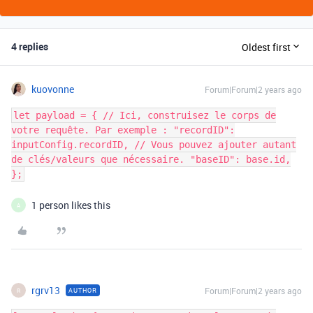
4 replies
Oldest first
kuovonne
Forum|Forum|2 years ago
let payload = { // Ici, construisez le corps de
votre requête. Par exemple : "recordID":
inputConfig.recordID, // Vous pouvez ajouter autant
de clés/valeurs que nécessaire. "baseID": base.id,
};
1 person likes this
A
rgrv13
Forum|Forum|2 years ago
AUTHOR
R