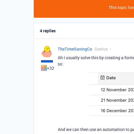
This topic has
4 replies
TheTimeSavingCo
Genius
Ah I usually solve this by creating a formu
so:
+32
And we can then use an automation to paste