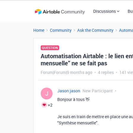
Discussions
Bu
Home
Community
Ask the Community
Automa
QUESTION
Automatisation Airtable : le lien 
mensuelle” ne se fait pas
Forum|Forum|9 months ago
4 replies
141 vi
Jason jason
New Participant
J
Bonjour à tous 👋
+2
Je suis en train de mettre en place une 
“Synthèse mensuelle”.