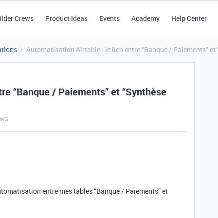
ilder Crews
Product Ideas
Events
Academy
Help Center
tions
Automatisation Airtable : le lien entre “Banque / Paiements” et
entre “Banque / Paiements” et “Synthèse
ews
automatisation entre mes tables “Banque / Paiements” et