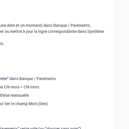
 une date et un montant) dans Banque / Paiements,
er ou mettre à jour la ligne correspondante dans Synthèse
is.
 créée” dans Banque / Paiements
où Clé mois = Clé mois
ynthèse mensuelle
our lier le champ Mois (lien)
Paiements” reste vide (ou “dossier sans nom”)