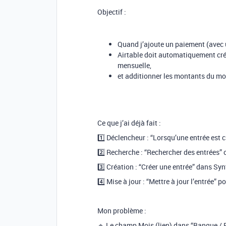
Objectif :
Quand j’ajoute un paiement (avec
Airtable doit automatiquement cré
mensuelle,
et additionner les montants du mo
Ce que j’ai déjà fait :
1️⃣ Déclencheur : “Lorsqu’une entrée est
2️⃣ Recherche : “Rechercher des entrées” 
3️⃣ Création : “Créer une entrée” dans S
4️⃣ Mise à jour : “Mettre à jour l’entrée” p
Mon problème :
🔹 Le champ Mois (lien) dans “Banque / 