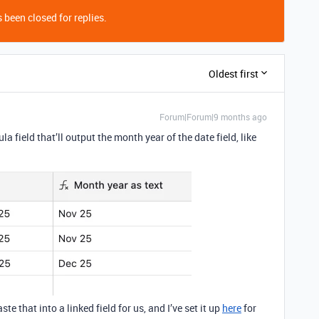
 been closed for replies.
Oldest first
Forum|Forum|9 months ago
la field that’ll output the month year of the date field, like
 that into a linked field for us, and I’ve set it up
here
for