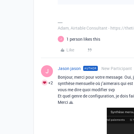
Adam, Airtable Consultant - https://th
1 person likes this
J
Like
Jason jason
New Participant
AUTHOR
J
Bonjour, merci pour votre message. Oui, 
+2
synthèse mensuelle où j’aimerais qui est 
vous me dire quoi modifier svp
Et quel genre de configuration, je dois f
Merci 🙏