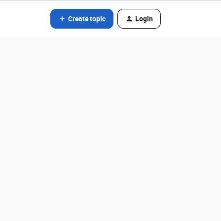
Create topic
Login