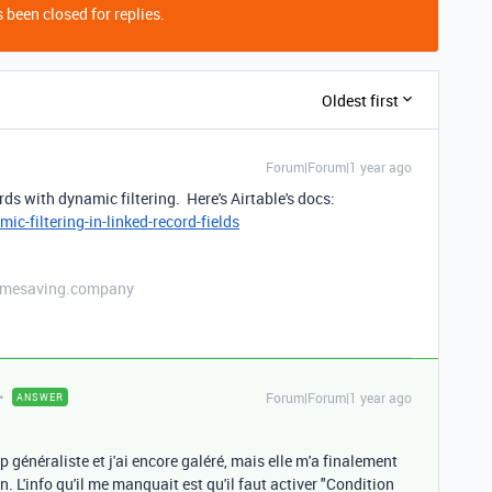
 been closed for replies.
Oldest first
Forum|Forum|1 year ago
ords with dynamic filtering. Here's Airtable's docs:
c-filtering-in-linked-record-fields
etimesaving.company
Forum|Forum|1 year ago
ANSWER
op généraliste et j'ai encore galéré, mais elle m'a finalement
 L'info qu'il me manquait est qu'il faut activer "Condition