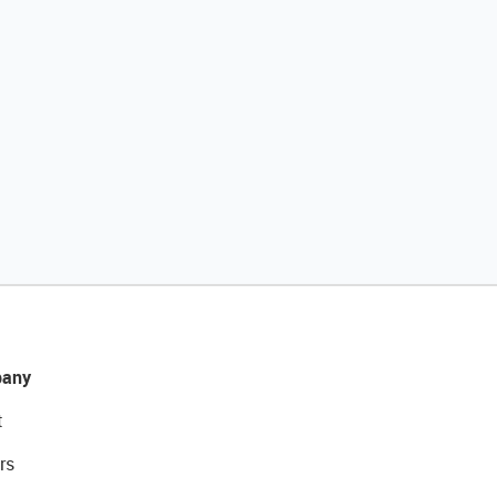
any
t
rs