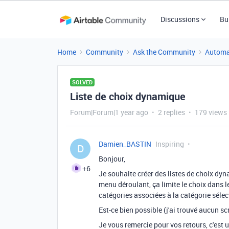
Discussions
Bu
Home
Community
Ask the Community
Automa
SOLVED
Liste de choix dynamique
Forum|Forum|1 year ago
2 replies
179 views
Damien_BASTIN
Inspiring
D
Bonjour,
+6
Je souhaite créer des listes de choix dyn
menu déroulant, ça limite le choix dans 
catégories associées à la catégorie séle
Est-ce bien possible (j'ai trouvé aucun 
Je vous remercie pour vos retours, c'est