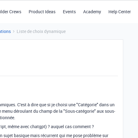
ilder Crews
Product Ideas
Events
Academy
Help Center
tions
Liste de choix dynamique
amiques. C'est à dire que si je choisi une "Catégorie" dans un
le menu déroulant du champ de la "Sous-catégorie" aux sous-
ctionnée.
script, même avec chatgpt) ? auquel cas comment ?
 un sujet basique mais récurrent qui me pose problème sur