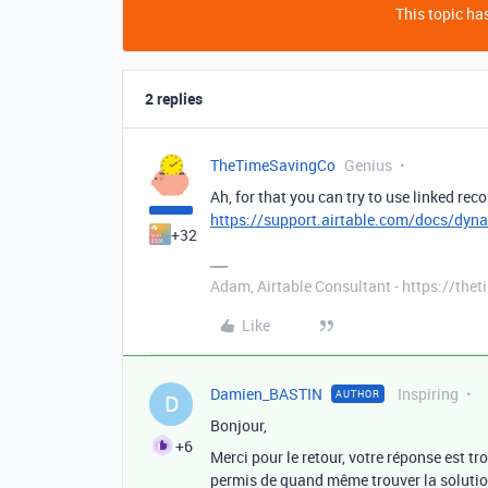
This topic has
2 replies
TheTimeSavingCo
Genius
Ah, for that you can try to use linked rec
https://support.airtable.com/docs/dynami
+32
Adam, Airtable Consultant - https://th
Like
Damien_BASTIN
Inspiring
AUTHOR
D
Bonjour,
+6
Merci pour le retour, votre réponse est tr
permis de quand même trouver la solution.