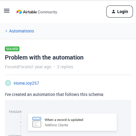
Login
Automations
SOLVED
Problem with the automation
Forum|Forum|1 year ago
2 replies
HomeJoy257
H
I've created an automation that follows this schema: