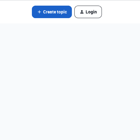
Create topic
Login