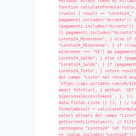
Personal Access Token di Airtab
function calculateFormula(ruolo
(ruolo) { result += "Loreto24_"
pagamenti.includes("Acconto")) 
(pagamenti.includes("Acconto"))
|| pagamenti.includes("Acconto"
Loreto24_Minorenne"; } else if 
"Loreto24_Minorenne"; } if ((ru
minorenne === "SI") && pagament
Loreto24_Saldo"; } else if (pag
"Loreto24_Saldo"; } if (pagamen
Loreto24_Tutto"; } return resul
del campo "Liste" nel record as
`https://api.airtable.com/v0/${
await fetch(url, { method: 'GET
${personalAccessToken}`, }, });
data.fields.Liste || []; } // C
formulaResult = calculateFormul
valori attuali del campo "Liste
getCurrentListValues(); // Filt
contengono "Loreto24" let filte
=> !value.includes("Loreto24"))