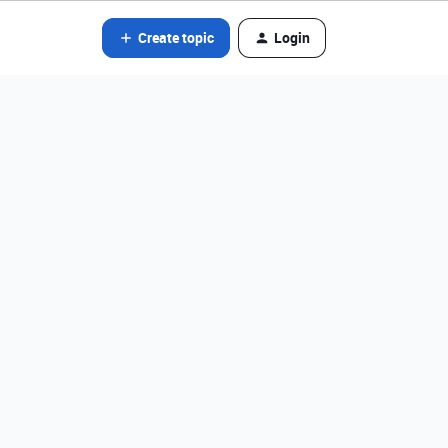
Create topic
Login