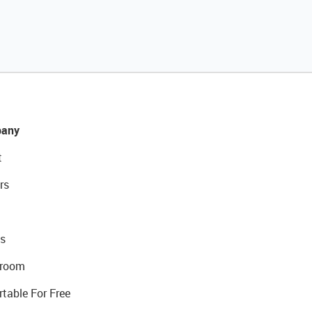
any
t
rs
s
room
rtable For Free