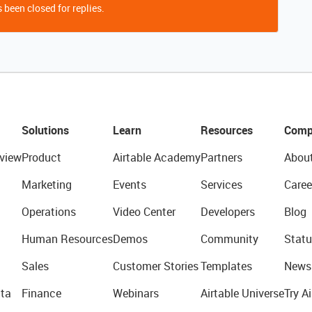
 been closed for replies.
Solutions
Learn
Resources
Comp
view
Product
Airtable Academy
Partners
Abou
Marketing
Events
Services
Caree
Operations
Video Center
Developers
Blog
Human Resources
Demos
Community
Statu
Sales
Customer Stories
Templates
News
ta
Finance
Webinars
Airtable Universe
Try Ai