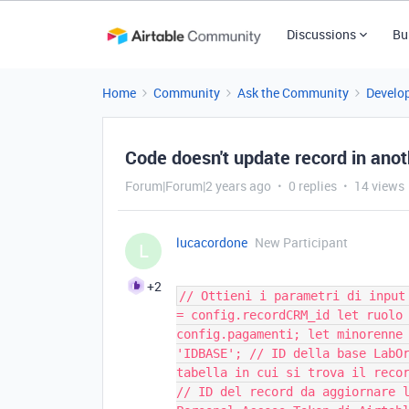
Discussions
Bu
Home
Community
Ask the Community
Develo
Code doesn't update record in ano
Forum|Forum|2 years ago
0 replies
14 views
lucacordone
New Participant
L
+2
// Ottieni i parametri di input
= config.recordCRM_id let ruolo
config.pagamenti; let minorenne
'IDBASE'; // ID della base LabO
tabella in cui si trova il reco
// ID del record da aggiornare 