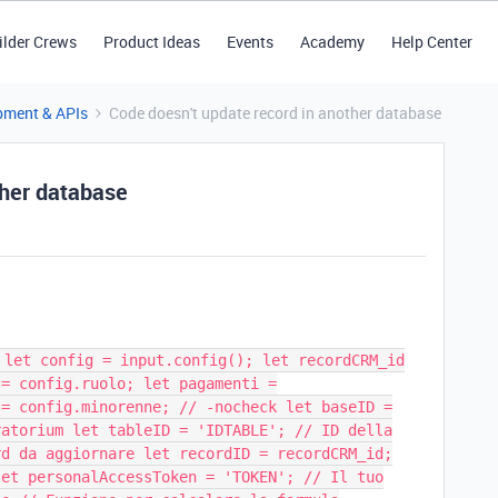
ilder Crews
Product Ideas
Events
Academy
Help Center
pment & APIs
Code doesn't update record in another database
ther database
 let config = input.config(); let recordCRM_id
 = config.ruolo; let pagamenti =
 = config.minorenne; // -nocheck let baseID =
ratorium let tableID = 'IDTABLE'; // ID della
rd da aggiornare let recordID = recordCRM_id;
let personalAccessToken = 'TOKEN'; // Il tuo