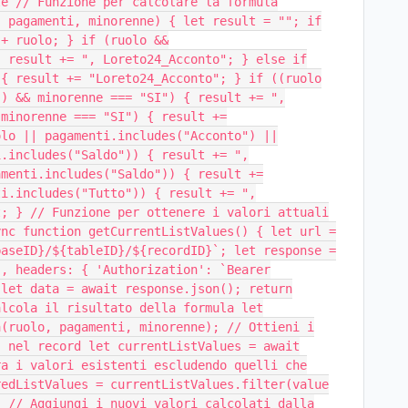
le // Funzione per calcolare la formula
, pagamenti, minorenne) { let result = ""; if
 + ruolo; } if (ruolo &&
{ result += ", Loreto24_Acconto"; } else if
 { result += "Loreto24_Acconto"; } if ((ruolo
)) && minorenne === "SI") { result += ",
(minorenne === "SI") { result +=
olo || pagamenti.includes("Acconto") ||
i.includes("Saldo")) { result += ",
amenti.includes("Saldo")) { result +=
ti.includes("Tutto")) { result += ",
t; } // Funzione per ottenere i valori attuali
ync function getCurrentListValues() { let url =
baseID}/${tableID}/${recordID}`; let response =
', headers: { 'Authorization': `Bearer
 let data = await response.json(); return
alcola il risultato della formula let
a(ruolo, pagamenti, minorenne); // Ottieni i
" nel record let currentListValues = await
ra i valori esistenti escludendo quelli che
redListValues = currentListValues.filter(value
; // Aggiungi i nuovi valori calcolati dalla