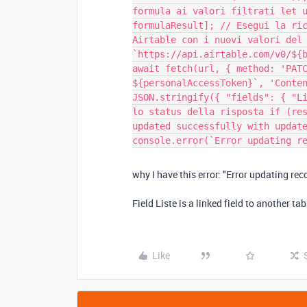
formula ai valori filtrati let 
formulaResult]; // Esegui la ri
Airtable con i nuovi valori del
`https://api.airtable.com/v0/${
await fetch(url, { method: 'PAT
${personalAccessToken}`, 'Conte
JSON.stringify({ "fields": { "L
lo status della risposta if (re
updated successfully with updat
console.error(`Error updating r
why I have this error:
"Error updating re
Field Liste is a linked field to another tab
Like