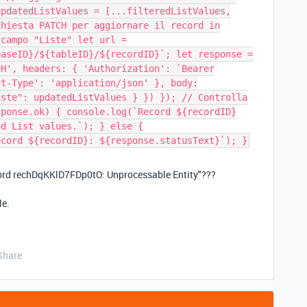
updatedListValues = [...filteredListValues,
chiesta PATCH per aggiornare il record in
 campo "Liste" let url =
baseID}/${tableID}/${recordID}`; let response =
CH', headers: { 'Authorization': `Bearer
nt-Type': 'application/json' }, body:
iste": updatedListValues } }) }); // Controlla
sponse.ok) { console.log(`Record ${recordID}
ed List values.`); } else {
ecord ${recordID}: ${response.statusText}`); }
cord rechDqKKlD7FDp0tO: Unprocessable Entity"???
le.
Share