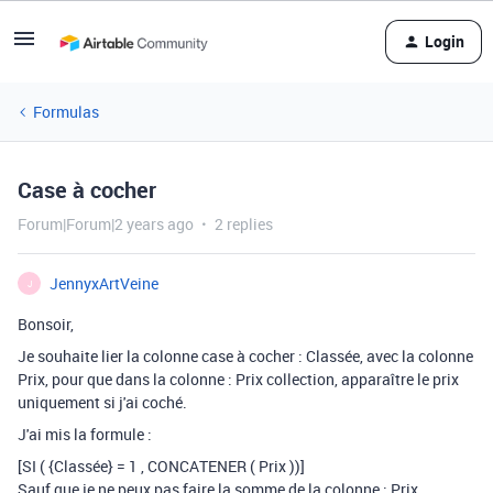
Login
Formulas
Case à cocher
Forum|Forum|2 years ago
2 replies
JennyxArtVeine
J
Bonsoir,
Je souhaite lier la colonne case à cocher : Classée, avec la colonne
Prix, pour que dans la colonne : Prix collection, apparaître le prix
uniquement si j'ai coché.
J'ai mis la formule :
[SI
(
{Classée}
=
1
,
CONCATENER
(
Prix
))]
Sauf que je ne peux pas faire la somme de la colonne : Prix