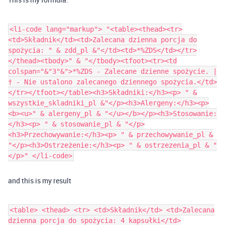
<li-code lang="markup"> "<table><thead><tr>
<td>Składnik</td><td>Zalecana dzienna porcja do
spożycia: " & zdd_pl &"</td><td>*%ZDS</td></tr>
</thead><tbody>" & "</tbody><tfoot><tr><td
colspan="&"3"&">*%ZDS - Zalecane dzienne spożycie. |
† - Nie ustalono zalecanego dziennego spożycia.</td>
</tr></tfoot></table><h3>Składniki:</h3><p> " &
wszystkie_skladniki_pl &"</p><h3>Alergeny:</h3><p>
<b><u>" & alergeny_pl & "</u></b></p><h3>Stosowanie:
</h3><p> " & stosowanie_pl & "</p>
<h3>Przechowywanie:</h3><p> " & przechowywanie_pl &
"</p><h3>Ostrzeżenie:</h3><p> " & ostrzezenia_pl & "
</p>" </li-code>
and this is my result
<table> <thead> <tr> <td>Składnik</td> <td>Zalecana
dzienna porcja do spożycia: 4 kapsułki</td>