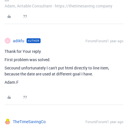
Adam, Airtable Consultant - https://thetimesaving.company
adikfu
Forum|Forum|1 year ago
AUTHOR
A
Thank for Your reply.
First problem was solved.
Secound unfortunately I can't put html directly to line item,
because the date are used at different goal I have.
Adam.F
TheTimeSavingCo
Forum|Forum|1 year ago