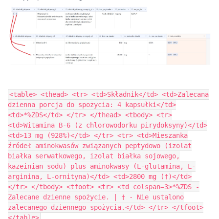
<table> <thead> <tr> <td>Składnik</td> <td>Zalecana
dzienna porcja do spożycia: 4 kapsułki</td>
<td>*%ZDS</td> </tr> </thead> <tbody> <tr>
<td>Witamina B-6 (z chlorowodorku pirydoksyny)</td>
<td>13 mg (928%)</td> </tr> <tr> <td>Mieszanka
źródeł aminokwasów związanych peptydowo (izolat
białka serwatkowego, izolat białka sojowego,
kazeinian sodu) plus aminokwasy (L-glutamina, L-
arginina, L-ornityna)</td> <td>2800 mg (†)</td>
</tr> </tbody> <tfoot> <tr> <td colspan=3>*%ZDS -
Zalecane dzienne spożycie. | † - Nie ustalono
zalecanego dziennego spożycia.</td> </tr> </tfoot>
</table>