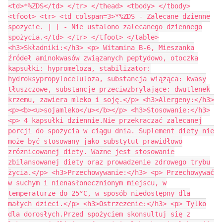
<td>*%ZDS</td> </tr> </thead> <tbody> </tbody>
<tfoot> <tr> <td colspan=3>*%ZDS - Zalecane dzienne
spożycie. | † - Nie ustalono zalecanego dziennego
spożycia.</td> </tr> </tfoot> </table>
<h3>Składniki:</h3> <p> Witamina B-6, Mieszanka
źródeł aminokwasów związanych peptydowo, otoczka
kapsułki: hypromeloza, stabilizator:
hydroksypropyloceluloza, substancja wiążąca: kwasy
tłuszczowe, substancje przeciwzbrylające: dwutlenek
krzemu, zawiera mleko i soję.</p> <h3>Alergeny:</h3>
<p><b><u>sojamleko</u></b></p> <h3>Stosowanie:</h3>
<p> 4 kapsułki dziennie.Nie przekraczać zalecanej
porcji do spożycia w ciągu dnia. Suplement diety nie
może być stosowany jako substytut prawidłowo
zróżnicowanej diety. Ważne jest stosowanie
zbilansowanej diety oraz prowadzenie zdrowego trybu
życia.</p> <h3>Przechowywanie:</h3> <p> Przechowywać
w suchym i nienasłonecznionym miejscu, w
temperaturze do 25°C, w sposób niedostępny dla
małych dzieci.</p> <h3>Ostrzeżenie:</h3> <p> Tylko
dla dorosłych.Przed spożyciem skonsultuj się z