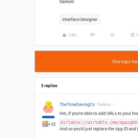
Damien
Interface Designer
Like
This topic has
3 replies
TheTimeSavingCo
Genius
Hm, if you're able to add URLs to your h
Airtable://airtable.com/appzgDb
+32
And so you'd just replace the App ID and 