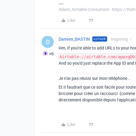
Adam, Airtable Consultant - https://th
Like
Damien_BASTIN
Inspiring
AUTHOR
D
Hm, if you're able to add URLs to your h
+6
Airtable://airtable.com/appzgDb
And so you'd just replace the App ID and 
Je n'ai pas réussi sur mon téléphone...
Et il faudrait que ce soit facile pour tout
bricoler pour créer un raccourci (comme p
directement disponible depuis l'applicati
Like