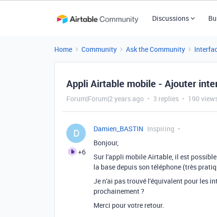
Discussions
Bu
Home
Community
Ask the Community
Interfa
Appli Airtable mobile - Ajouter inter
Forum|Forum|2 years ago
3 replies
190 view
Damien_BASTIN
Inspiring
D
Bonjour,
+6
Sur l'appli mobile Airtable, il est possible
la base depuis son téléphone (très pratiq
Je n'ai pas trouvé l'équivalent pour les i
prochainement ?
Merci pour votre retour.