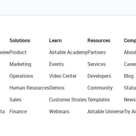
Solutions
Learn
Resources
Comp
view
Product
Airtable Academy
Partners
Abou
Marketing
Events
Services
Caree
Operations
Video Center
Developers
Blog
Human Resources
Demos
Community
Statu
Sales
Customer Stories
Templates
News
ta
Finance
Webinars
Airtable Universe
Try Ai