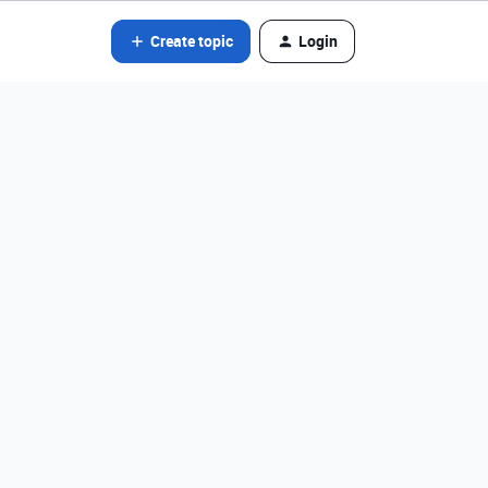
Create topic
Login