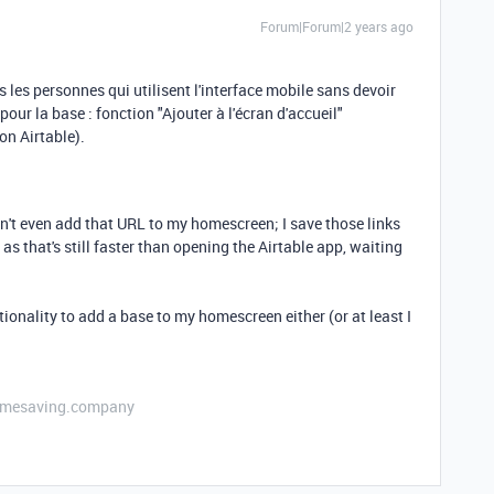
Forum|Forum|2 years ago
es les personnes qui utilisent l'interface mobile sans devoir
our la base : fonction "Ajouter à l'écran d'accueil"
on Airtable).
an't even add that URL to my homescreen; I save those links
as that's still faster than opening the Airtable app, waiting
tionality to add a base to my homescreen either (or at least I
etimesaving.company