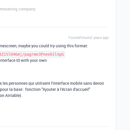
etimesaving.company
Forum|Forum|2 years ago
omescreen, maybe you could try using this format:
3Z15l046mj/pagrme3Pnee01lnpG
Interface ID with your own
es les personnes qui utilisent l'interface mobile sans devoir
our la base : fonction "Ajouter à l'écran d'accueil"
on Airtable).