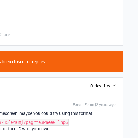
Share
 been closed for replies.
Oldest first
Forum|Forum|2 years ago
omescreen, maybe you could try using this format:
3Z15l046mj/pagrme3Pnee01lnpG
Interface ID with your own