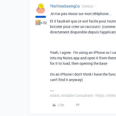
TheTimeSavingCo
Genius
Je n'ai pas réussi sur mon téléphone...
Et il faudrait que ce soit facile pour tout
+32
bricoler pour créer un raccourci (comme p
directement disponible depuis l'applicati
Yeah, I agree. I'm using an iPhone so I c
into my Notes app and open it from there 
for it to load, then opening the base
On an iPhone I don't think I have the func
can't find it anyway)
Adam, Airtable Consultant - https://th
Like