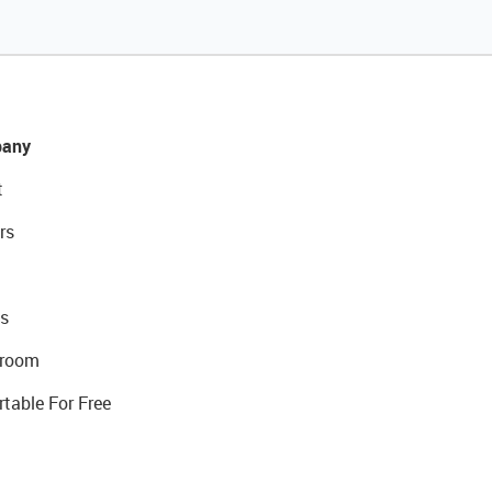
any
t
rs
s
room
rtable For Free