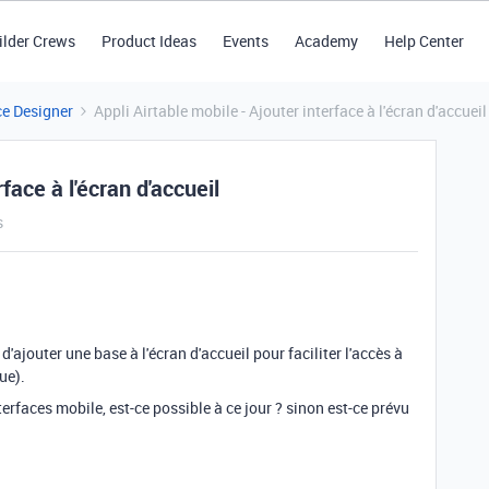
ilder Crews
Product Ideas
Events
Academy
Help Center
ce Designer
Appli Airtable mobile - Ajouter interface à l'écran d'accueil
face à l'écran d'accueil
s
 d'ajouter une base à l'écran d'accueil pour faciliter l'accès à
ue).
nterfaces mobile, est-ce possible à ce jour ? sinon est-ce prévu