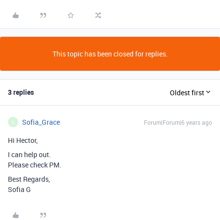
This topic has been closed for replies.
3 replies
Oldest first
Sofia_Grace
Forum|Forum|6 years ago
S
Hi Hector,
I can help out.
Please check PM.
Best Regards,
Sofia G