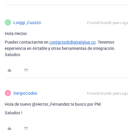
Luiggi_Cuozzo
Forum|Forum|6 years ago
L
Hola Hector
Puedes contactarme en
contacto@digitalglue.co
. Tenemos
experiencia en Airtable y otras herramientas de integración.
Saludos
SergioCodes
Forum|Forum|6 years ago
S
Hola de nuevo @Hector_Fernandez te busco por PM.
Saludos !