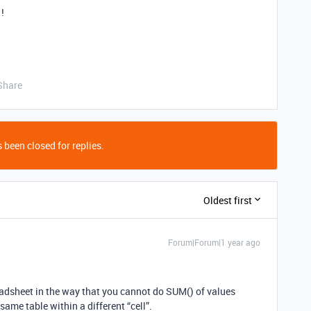
!
Share
 been closed for replies.
Oldest first
Forum|Forum|1 year ago
readsheet in the way that you cannot do SUM() of values
same table within a different “cell”.