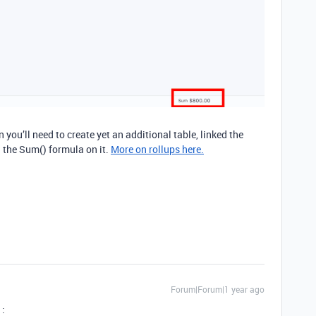
n you’ll need to create yet an additional table, linked the
h the Sum() formula on it.
More on rollups here.
Forum|Forum|1 year ago
 :