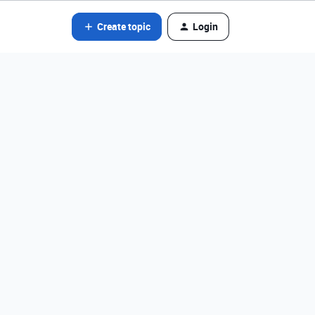
Create topic
Login