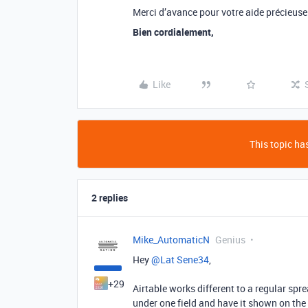
Merci d’avance pour votre aide précieuse 
Bien cordialement,
Like
This topic has
2 replies
Mike_AutomaticN
Genius
Hey ​
@Lat Sene34
,
+29
Airtable works different to a regular sp
under one field and have it shown on the 