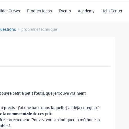
ilder Crews
Product Ideas
Events
Academy
Help Center
Questions
problème technique
ouvre petit à petit l’outil, que je trouve vraiment
t précis : j’ai une base dans laquelle j’ai déjà enregistré
re la
somme totale
de ces prix.
dre correctement. Pouvez-vous m’indiquer la méthode la
able ?