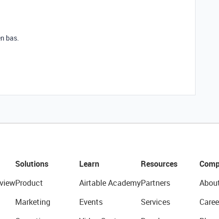
n bas.
Solutions
Learn
Resources
Comp
view
Product
Airtable Academy
Partners
Abou
Marketing
Events
Services
Caree