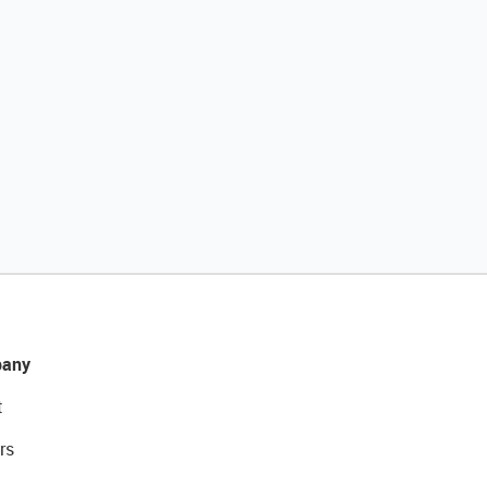
any
t
rs