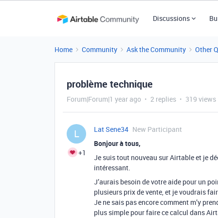
Discussions
Bu
Home
Community
Ask the Community
Other 
problème technique
Forum|Forum|1 year ago
2 replies
319 views
Lat Sene34
New Participant
L
Bonjour à tous,
+1
Je suis tout nouveau sur Airtable et je déc
intéressant.
J’aurais besoin de votre aide pour un poin
plusieurs prix de vente, et je voudrais fai
Je ne sais pas encore comment m’y pren
plus simple pour faire ce calcul dans Airt