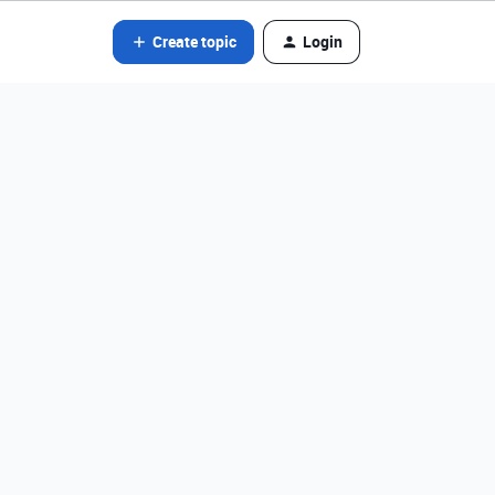
Create topic
Login