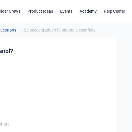
ilder Crews
Product Ideas
Events
Academy
Help Center
Questions
¿Se puede traducir la página a español?
añol?
Share