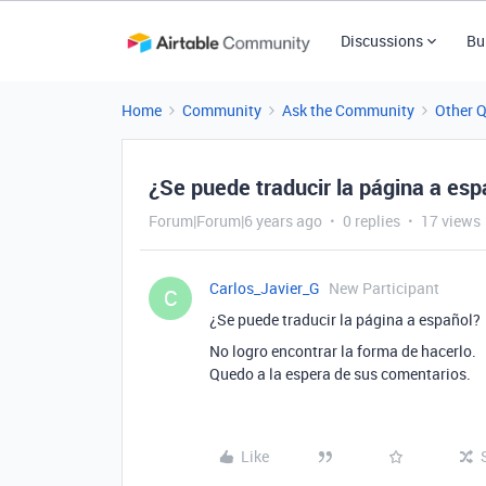
Discussions
Bu
Home
Community
Ask the Community
Other 
¿Se puede traducir la página a esp
Forum|Forum|6 years ago
0 replies
17 views
Carlos_Javier_G
New Participant
C
¿Se puede traducir la página a español?
No logro encontrar la forma de hacerlo.
Quedo a la espera de sus comentarios.
Like