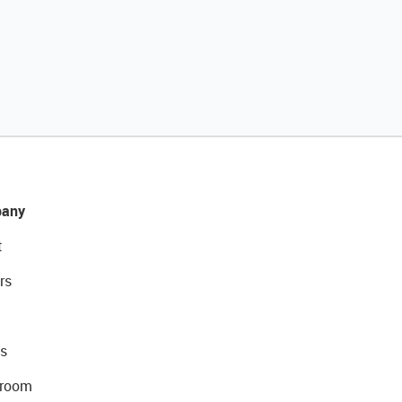
any
t
rs
s
room