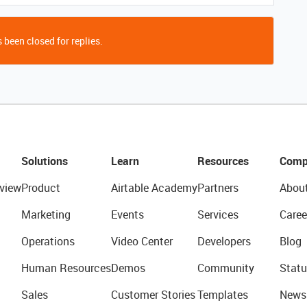
 been closed for replies.
Solutions
Learn
Resources
Comp
view
Product
Airtable Academy
Partners
Abou
Marketing
Events
Services
Caree
Operations
Video Center
Developers
Blog
Human Resources
Demos
Community
Statu
Sales
Customer Stories
Templates
News