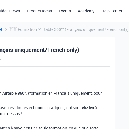
ilder Crews
Product Ideas
Events
Academy
Help Center
ll
🇫🇷 Formation "Airtable 360°" (Français uniquement/French only)
rançais uniquement/French only)
s
on
Airtable 360°
. (formation en Français uniquement, pour
 astuces, limites et bonnes pratiques, qui sont
vitales
à
ose dessus !
ntes à savoir en une seule formation, en quelque sorte.