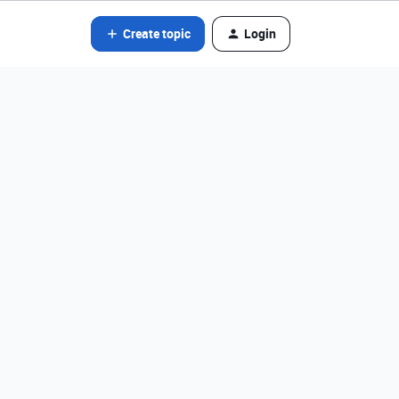
Create topic
Login