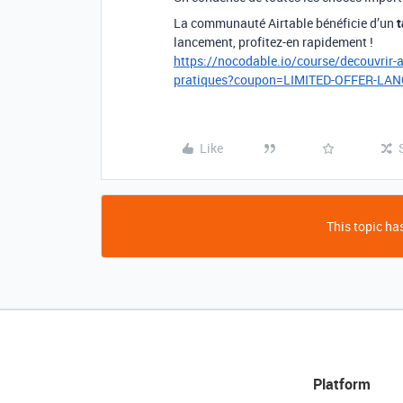
La communauté Airtable bénéficie d’un
t
lancement, profitez-en rapidement !
https://nocodable.io/course/decouvrir-ai
pratiques?coupon=LIMITED-OFFER-LA
Like
This topic has
Platform