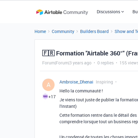
Discussions
Bu
Home
Community
Builders Board
Show and Te
🇫🇷 Formation "Airtable 360°" (F
Forum|Forum|3 years ago
0 replies
155 view
Ambroise_Dhenai
Inspiring
A
Hello la communauté !
+17
Je viens tout juste de publier la formati
l'instant)
Cette formation rentre dans le détail des
comprendre lorsque tout un business rep
Un condensé de toutes les choses importa