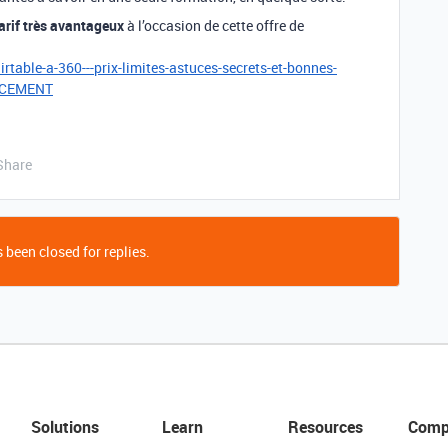
arif très avantageux
à l’occasion de cette offre de
rtable-a-360---prix-limites-astuces-secrets-et-bonnes-
NCEMENT
Share
 been closed for replies.
Solutions
Learn
Resources
Comp