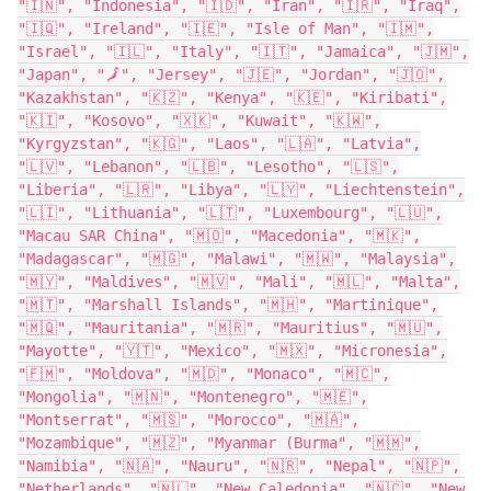
"🇮🇳", "Indonesia", "🇮🇩", "Iran", "🇮🇷", "Iraq",
"🇮🇶", "Ireland", "🇮🇪", "Isle of Man", "🇮🇲",
"Israel", "🇮🇱", "Italy", "🇮🇹", "Jamaica", "🇯🇲",
"Japan", "🗾", "Jersey", "🇯🇪", "Jordan", "🇯🇴",
"Kazakhstan", "🇰🇿", "Kenya", "🇰🇪", "Kiribati",
"🇰🇮", "Kosovo", "🇽🇰", "Kuwait", "🇰🇼",
"Kyrgyzstan", "🇰🇬", "Laos", "🇱🇦", "Latvia",
"🇱🇻", "Lebanon", "🇱🇧", "Lesotho", "🇱🇸",
"Liberia", "🇱🇷", "Libya", "🇱🇾", "Liechtenstein",
"🇱🇮", "Lithuania", "🇱🇹", "Luxembourg", "🇱🇺",
"Macau SAR China", "🇲🇴", "Macedonia", "🇲🇰",
"Madagascar", "🇲🇬", "Malawi", "🇲🇼", "Malaysia",
"🇲🇾", "Maldives", "🇲🇻", "Mali", "🇲🇱", "Malta",
"🇲🇹", "Marshall Islands", "🇲🇭", "Martinique",
"🇲🇶", "Mauritania", "🇲🇷", "Mauritius", "🇲🇺",
"Mayotte", "🇾🇹", "Mexico", "🇲🇽", "Micronesia",
"🇫🇲", "Moldova", "🇲🇩", "Monaco", "🇲🇨",
"Mongolia", "🇲🇳", "Montenegro", "🇲🇪",
"Montserrat", "🇲🇸", "Morocco", "🇲🇦",
"Mozambique", "🇲🇿", "Myanmar (Burma", "🇲🇲",
"Namibia", "🇳🇦", "Nauru", "🇳🇷", "Nepal", "🇳🇵",
"Netherlands", "🇳🇱", "New Caledonia", "🇳🇨", "New