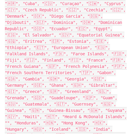
"🇭🇷", "Cuba", "🇨🇺", "Curaçao", "🇨🇼", "Cyprus",
"🇨🇾", "Czech Republic", "🇨🇿", "Czechia", "🇨🇿",
"Denmark", "🇩🇰", "Diego Garcia", "🇩🇬",
"Djibouti", "🇩🇯", "Dominica", "🇩🇲", "Dominican
Republic", "🇩🇴", "Ecuador", "🇪🇨", "Egypt",
"🇪🇬", "El Salvador", "🇸🇻", "Equatorial Guinea",
"🇬🇶", "Eritrea", "🇪🇷", "Estonia", "🇪🇪",
"Ethiopia", "🇪🇹", "European Union", "🇪🇺",
"Falkland Islands", "🇫🇰", "Faroe Islands", "🇫🇴",
"Fiji", "🇫🇯", "Finland", "🇫🇮", "France", "🇫🇷",
"French Guiana", "🇬🇫", "French Polynesia", "🇵🇫",
"French Southern Territories", "🇹🇫", "Gabon",
"🇬🇦", "Gambia", "🇬🇲", "Georgia", "🇬🇪",
"Germany", "🇩🇪", "Ghana", "🇬🇭", "Gibraltar",
"🇬🇮", "Greece", "🇬🇷", "Greenland", "🇬🇱",
"Grenada", "🇬🇩", "Guadeloupe", "🇬🇵", "Guam",
"🇬🇺", "Guatemala", "🇬🇹", "Guernsey", "🇬🇬",
"Guinea", "🇬🇳", "Guinea-Bissau", "🇬🇼", "Guyana",
"🇬🇾", "Haiti", "🇭🇹", "Heard & McDonald Islands",
"
", "Honduras", "🇭🇳", "Hong Kong", "🇭🇰",
"Hungary", "🇭🇺", "Iceland", "🇮🇸", "India",