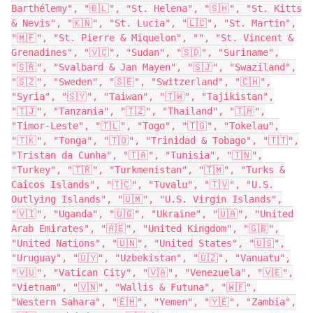
Barthélemy", "🇧🇱", "St. Helena", "🇸🇭", "St. Kitts
& Nevis", "🇰🇳", "St. Lucia", "🇱🇨", "St. Martin",
"🇲🇫", "St. Pierre & Miquelon", "
", "St. Vincent &
Grenadines", "🇻🇨", "Sudan", "🇸🇩", "Suriname",
"🇸🇷", "Svalbard & Jan Mayen", "🇸🇯", "Swaziland",
"🇸🇿", "Sweden", "🇸🇪", "Switzerland", "🇨🇭",
"Syria", "🇸🇾", "Taiwan", "🇹🇼", "Tajikistan",
"🇹🇯", "Tanzania", "🇹🇿", "Thailand", "🇹🇭",
"Timor-Leste", "🇹🇱", "Togo", "🇹🇬", "Tokelau",
"🇹🇰", "Tonga", "🇹🇴", "Trinidad & Tobago", "🇹🇹",
"Tristan da Cunha", "🇹🇦", "Tunisia", "🇹🇳",
"Turkey", "🇹🇷", "Turkmenistan", "🇹🇲", "Turks &
Caicos Islands", "🇹🇨", "Tuvalu", "🇹🇻", "U.S.
Outlying Islands", "🇺🇲", "U.S. Virgin Islands",
"🇻🇮", "Uganda", "🇺🇬", "Ukraine", "🇺🇦", "United
Arab Emirates", "🇦🇪", "United Kingdom", "🇬🇧",
"United Nations", "🇺🇳", "United States", "🇺🇸",
"Uruguay", "🇺🇾", "Uzbekistan", "🇺🇿", "Vanuatu",
"🇻🇺", "Vatican City", "🇻🇦", "Venezuela", "🇻🇪",
"Vietnam", "🇻🇳", "Wallis & Futuna", "🇼🇫",
"Western Sahara", "🇪🇭", "Yemen", "🇾🇪", "Zambia",