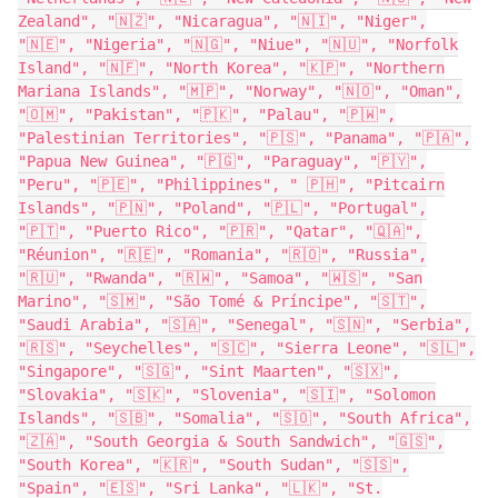
Zealand", "🇳🇿", "Nicaragua", "🇳🇮", "Niger",
"🇳🇪", "Nigeria", "🇳🇬", "Niue", "🇳🇺", "Norfolk
Island", "🇳🇫", "North Korea", "🇰🇵", "Northern
Mariana Islands", "🇲🇵", "Norway", "🇳🇴", "Oman",
"🇴🇲", "Pakistan", "🇵🇰", "Palau", "🇵🇼",
"Palestinian Territories", "🇵🇸", "Panama", "🇵🇦",
"Papua New Guinea", "🇵🇬", "Paraguay", "🇵🇾",
"Peru", "🇵🇪", "Philippines", " 🇵🇭", "Pitcairn
Islands", "🇵🇳", "Poland", "🇵🇱", "Portugal",
"🇵🇹", "Puerto Rico", "🇵🇷", "Qatar", "🇶🇦",
"Réunion", "🇷🇪", "Romania", "🇷🇴", "Russia",
"🇷🇺", "Rwanda", "🇷🇼", "Samoa", "🇼🇸", "San
Marino", "🇸🇲", "São Tomé & Príncipe", "🇸🇹",
"Saudi Arabia", "🇸🇦", "Senegal", "🇸🇳", "Serbia",
"🇷🇸", "Seychelles", "🇸🇨", "Sierra Leone", "🇸🇱",
"Singapore", "🇸🇬", "Sint Maarten", "🇸🇽",
"Slovakia", "🇸🇰", "Slovenia", "🇸🇮", "Solomon
Islands", "🇸🇧", "Somalia", "🇸🇴", "South Africa",
"🇿🇦", "South Georgia & South Sandwich", "🇬🇸",
"South Korea", "🇰🇷", "South Sudan", "🇸🇸",
"Spain", "🇪🇸", "Sri Lanka", "🇱🇰", "St.