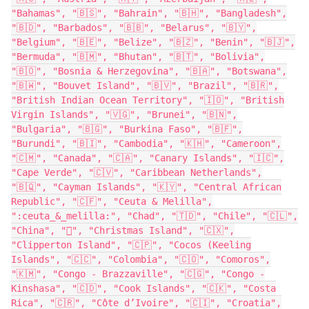
"Bahamas", "🇧🇸", "Bahrain", "🇧🇭", "Bangladesh",
"🇧🇩", "Barbados", "🇧🇧", "Belarus", "🇧🇾",
"Belgium", "🇧🇪", "Belize", "🇧🇿", "Benin", "🇧🇯",
"Bermuda", "🇧🇲", "Bhutan", "🇧🇹", "Bolivia",
"🇧🇴", "Bosnia & Herzegovina", "🇧🇦", "Botswana",
"🇧🇼", "Bouvet Island", "🇧🇻", "Brazil", "🇧🇷",
"British Indian Ocean Territory", "🇮🇴", "British
Virgin Islands", "🇻🇬", "Brunei", "🇧🇳",
"Bulgaria", "🇧🇬", "Burkina Faso", "🇧🇫",
"Burundi", "🇧🇮", "Cambodia", "🇰🇭", "Cameroon",
"🇨🇲", "Canada", "🇨🇦", "Canary Islands", "🇮🇨",
"Cape Verde", "🇨🇻", "Caribbean Netherlands",
"🇧🇶", "Cayman Islands", "🇰🇾", "Central African
Republic", "🇨🇫", "Ceuta & Melilla",
":ceuta_&_melilla:", "Chad", "🇹🇩", "Chile", "🇨🇱",
"China", "", "Christmas Island", "🇨🇽",
"Clipperton Island", "🇨🇵", "Cocos (Keeling
Islands", "🇨🇨", "Colombia", "🇨🇴", "Comoros",
"🇰🇲", "Congo - Brazzaville", "🇨🇬", "Congo -
Kinshasa", "🇨🇩", "Cook Islands", "🇨🇰", "Costa
Rica", "🇨🇷", "Côte d’Ivoire", "🇨🇮", "Croatia",