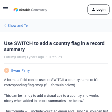
Login
Show and Tell
Use SWITCH to add a country flag in a record
summary
Forum|Forum|3 years ago
0 replies
Ewan_Farry
E
A formula field can be used to SWITCH a country name to it's
corresponding flag emoji (full formula below)
This can be handy to add a visual cue to a country and works
nicely when added in record summaries like below/
This formula will include your flag emoji and using
you can list
\n