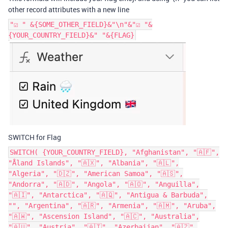
other record attributes with a new line
"☑️ " &{SOME_OTHER_FIELD}&"\n"&"☑️ "&
{YOUR_COUNTRY_FIELD}&" "&{FLAG}
SWITCH for Flag
SWITCH( {YOUR_COUNTRY_FIELD}, "Afghanistan", "🇦🇫",
"Åland Islands", "🇦🇽", "Albania", "🇦🇱",
"Algeria", "🇩🇿", "American Samoa", "🇦🇸",
"Andorra", "🇦🇩", "Angola", "🇦🇴", "Anguilla",
"🇦🇮", "Antarctica", "🇦🇶", "Antigua & Barbuda",
"
", "Argentina", "🇦🇷", "Armenia", "🇦🇲", "Aruba",
"🇦🇼", "Ascension Island", "🇦🇨", "Australia",
"🇦🇺", "Austria", "🇦🇹", "Azerbaijan", "🇦🇿",